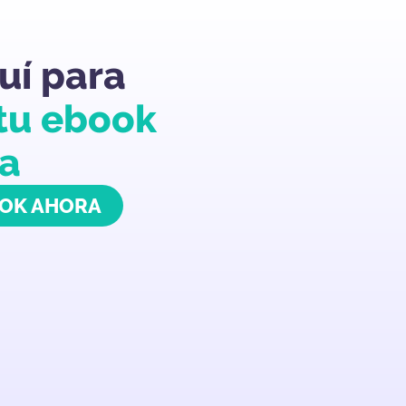
uí para
tu ebook
ra
OOK AHORA