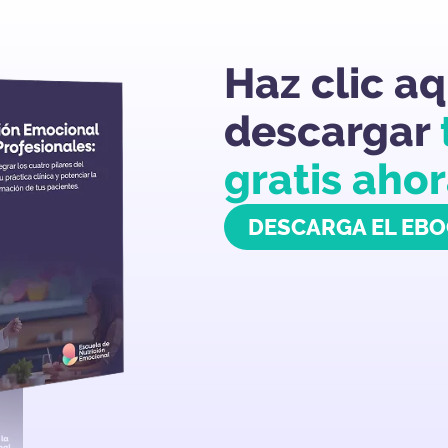
Haz clic aq
descargar
gratis aho
DESCARGA EL EB