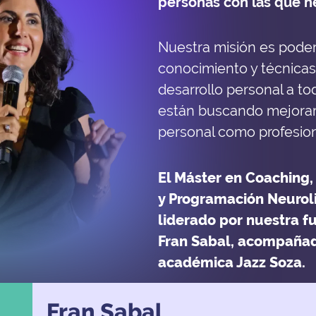
personas con las que 
Nuestra misión es poder 
conocimiento y técnica
desarrollo personal a t
están buscando mejorar s
personal como profesion
El Máster en Coaching,
y Programación Neuroli
liderado por nuestra f
Fran Sabal, acompañad
académica Jazz Soza.
Fran Sabal