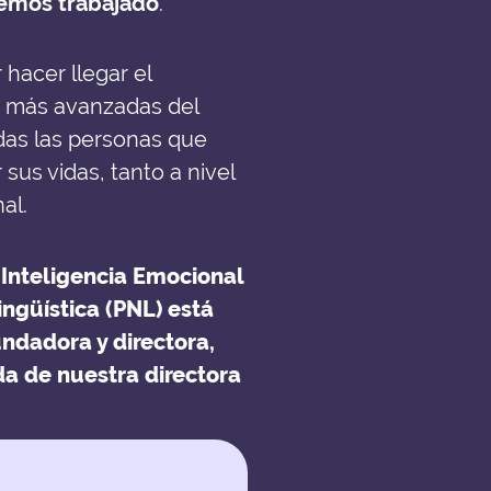
hemos trabajado
.
hacer llegar el
s más avanzadas del
odas las personas que
us vidas, tanto a nivel
al.
 Inteligencia Emocional
ngüística (PNL) está
undadora y directora,
a de nuestra directora