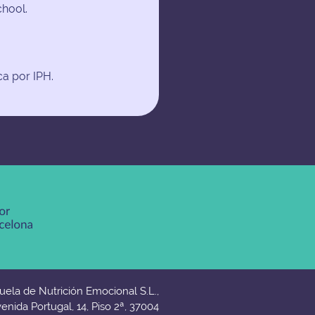
chool.
ca por IPH.
uela de Nutrición Emocional S.L.,
enida Portugal, 14, Piso 2ª, 37004