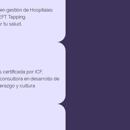
en gestión de Hospitales.
 EFT Tapping.
 tu salud.
 certificada por ICF,
 consultora en desarrollo de
derazgo y cultura