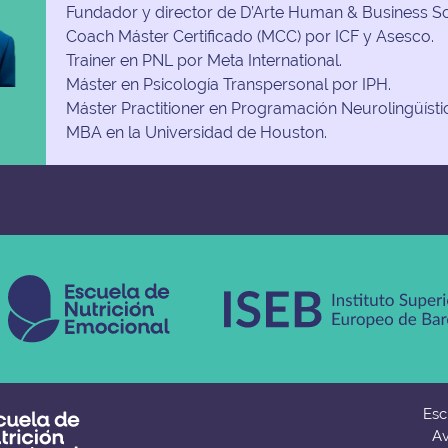
Fundador y director de D’Arte Human & Business S
Coach Máster Certificado (MCC) por ICF y Asesco.
Trainer en PNL por Meta International.
Máster en Psicología Transpersonal por IPH.
Máster Practitioner en Programación Neurolingüísti
MBA en la Universidad de Houston.
Esc
Av