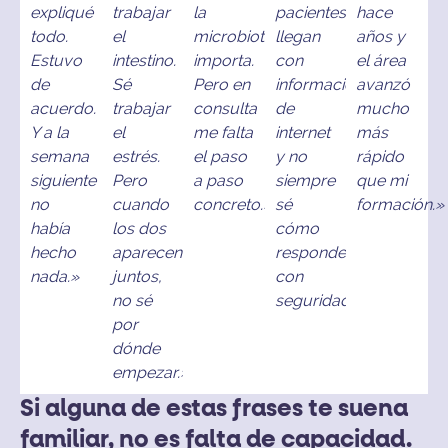
expliqué
trabajar
la
pacientes
hace
todo.
el
microbiota
llegan
años y
Estuvo
intestino.
importa.
con
el área
de
Sé
Pero en
información
avanzó
acuerdo.
trabajar
consulta
de
mucho
Y a la
el
me falta
internet
más
semana
estrés.
el paso
y no
rápido
siguiente
Pero
a paso
siempre
que mi
no
cuando
concreto.»
sé
formación.»
había
los dos
cómo
hecho
aparecen
responderles
nada.»
juntos,
con
no sé
seguridad.»
por
dónde
empezar.»
Si alguna de estas frases te suena
familiar, no es falta de capacidad.