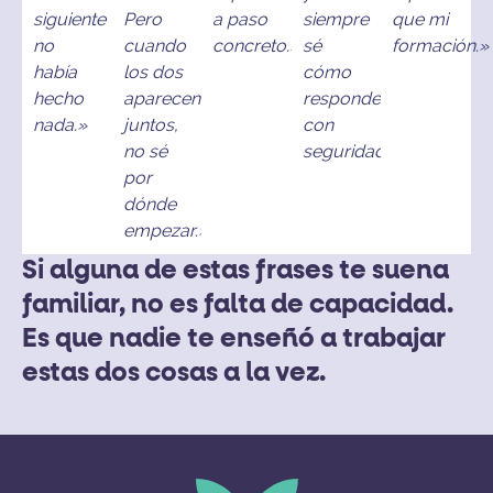
siguiente
Pero
a paso
siempre
que mi
no
cuando
concreto.»
sé
formación.»
había
los dos
cómo
hecho
aparecen
responderles
nada.»
juntos,
con
no sé
seguridad.»
por
dónde
empezar.»
Si alguna de estas frases te suena
familiar, no es falta de capacidad.
Es que nadie te enseñó a trabajar
estas dos cosas a la vez.