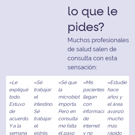
lo que le
pides?
Muchos profesionales
de salud salen de
consulta con esta
sensación:
«Le
«Sé
«Sé que
«Mis
«Estudié
expliqué
trabajar
la
pacientes
hace
todo.
el
microbiota
llegan
años y
Estuvo
intestino.
importa.
con
el área
de
Sé
Pero en
información
avanzó
acuerdo.
trabajar
consulta
de
mucho
Y a la
el
me falta
internet
más
semana
estrés.
el paso
y no
rápido