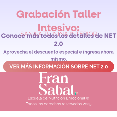
Grabación Taller
Intesivo:
SANA A TU NIÑA INTERIOR
Conoce más todos los detalles de NET
2.0
Aprovecha el descuento especial e ingresa ahora
mismo.
VER MÁS INFORMACIÓN SOBRE NET 2.0
Escuela de Nutrición Emocional ®
Todos los derechos reservados 2025